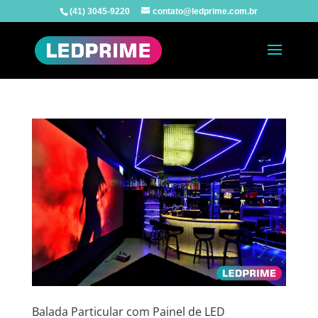
(41) 3045-9220
contato@ledprime.com.br
Balada Particular com Painel de LED