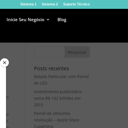
Sistema 1
Sistema 2
Suporte Técnico
Inicie Seu Negócio
Blog
Posts recentes
Balada Particular com Painel
de LED
Investimento publicitário
vação
soma R$ 132 bilhões em
2015
Painel de altíssima
vento
resolução – Apple Store
são,
Cupertino
to ao