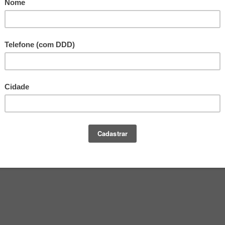
rutuário, desde que consentida pelo locador. Na hipótese de o con
ra as atividades de sociedade de que faça parte, o direito de lo
ciedade, indistintamente.
m prazo determinado e estabelecer um período mínimo de cinco 
ratos sucessivamente renovados, e o uso da contagem pelo suces
que, na soma dos prazos, se incluam períodos de locação verbal, 
esmo ramo de atividade econômica pelo prazo mínimo e ininterrup
atória.
 ação renovatória o contratante que não o fizer no intervalo ent
trato a renovar. A demora na citação não acarreta a decadência, 