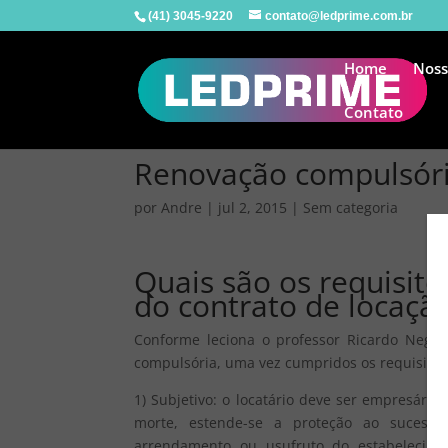
(41) 3045-9220
contato@ledprime.com.br
Home
Noss
Contato
Renovação compulsóri
por
Andre
|
jul 2, 2015
|
Sem categoria
Quais são os requisit
do contrato de locação
Conforme leciona o professor Ricardo Negrã
compulsória, uma vez cumpridos os requisitos 
1) Subjetivo: o locatário deve ser empresári
morte, estende-se a proteção ao sucessor
arrendamento ou usufruto do estabelecimen