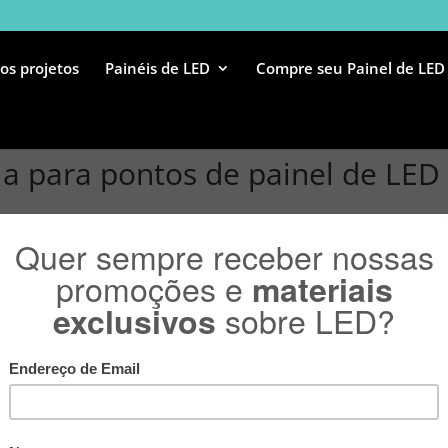
os projetos
Painéis de LED
Compre seu Painel de LED
a para pontos de painel de LED
os para a renovação compulsória
 não-residencial?
o, a Lei
8.245
/91 estabelece que o locatário tem direito à reno
legais, que são os seguintes:
o, sociedade empresária ou sociedade simples. Na ocorrência do e
 ou ao sócio sobrevivente. Se ocorrer sublocação total, ces
to empresarial, por ato “inter vivos”, assiste o mesmo direi