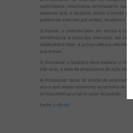
sublocatário, cessionário, arrendatário, usuf
autorizar que o locatário utilize o imóvel pa
poderá ser exercido por ambos, locatário e so
2) Formal: o contrato deve ser escrito e co
admitindo-se a soma dos intervalos, em cont
sublocatário total. A jurisprudência admite 
que breves.
3) Funcional: o locatário deve explorar o m
três anos, à data da propositura da ação renov
4) Processual: decai do direito de promover a
ano e seis meses anteriores ao término do con
se imputável ao próprio autor do pedido.
Fonte:
JusBrasil