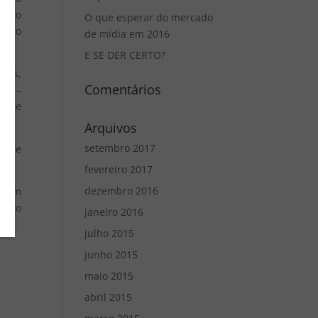
trato
O que esperar do mercado
cação
de mídia em 2016
E SE DER CERTO?
anos,
Comentários
sor –
desde
Arquivos
setembro 2017
to de
fevereiro 2017
dezembro 2016
re um
salvo
janeiro 2016
julho 2015
junho 2015
maio 2015
abril 2015