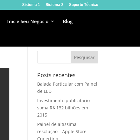
Sistema 1
Sistema 2
Suporte Técnico
Inicie Seu Negócio
Blog
Posts recentes
Balada Particular com Painel
de LED
Investimento publicitário
soma R$ 132 bilhões em
2015
Painel de altíssima
resolução – Apple Store
Cupertino