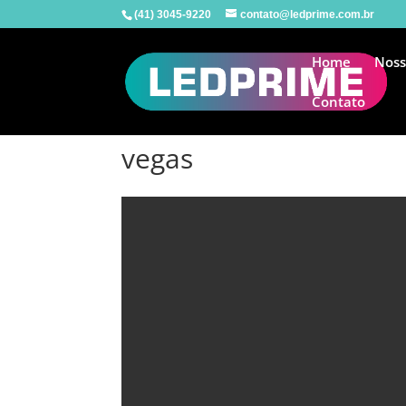
(41) 3045-9220
contato@ledprime.com.br
Home
Noss
Contato
vegas
Tocador
de
vídeo