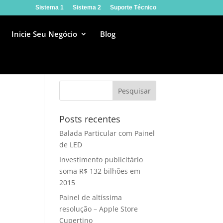
Sistema 1
Sistema 2
Suporte Técnico
Inicie Seu Negócio
Blog
Posts recentes
Balada Particular com Painel
de LED
Investimento publicitário
soma R$ 132 bilhões em
2015
Painel de altíssima
resolução – Apple Store
Cupertino