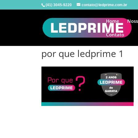
(41) 3045-9220
contato@ledprime.com.br
Home
Noss
Contato
por que ledprime 1