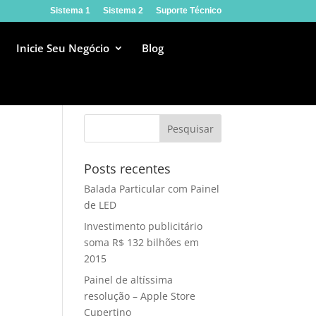
Sistema 1
Sistema 2
Suporte Técnico
Inicie Seu Negócio
Blog
Posts recentes
Balada Particular com Painel
de LED
Investimento publicitário
soma R$ 132 bilhões em
2015
Painel de altíssima
resolução – Apple Store
Cupertino