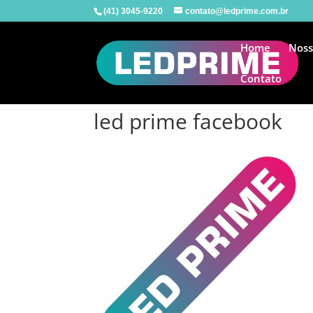
(41) 3045-9220
contato@ledprime.com.br
Home
Noss
Contato
led prime facebook