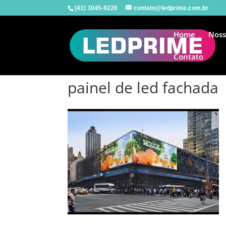
(41) 3045-9220
contato@ledprime.com.br
Home
Noss
Contato
painel de led fachada