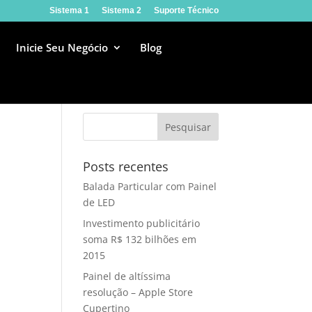
Sistema 1
Sistema 2
Suporte Técnico
Inicie Seu Negócio
Blog
Posts recentes
Balada Particular com Painel
de LED
Investimento publicitário
soma R$ 132 bilhões em
2015
Painel de altíssima
resolução – Apple Store
Cupertino