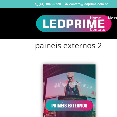
(41) 3045-9220
contato@ledprime.com.br
Home
Noss
Contato
paineis externos 2