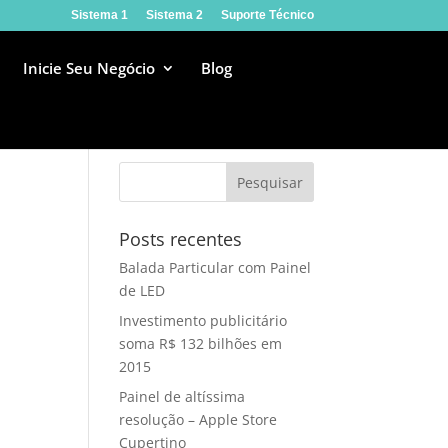
Sistema 1
Sistema 2
Suporte Técnico
Inicie Seu Negócio
Blog
Posts recentes
Balada Particular com Painel
de LED
Investimento publicitário
soma R$ 132 bilhões em
2015
Painel de altíssima
resolução – Apple Store
Cupertino