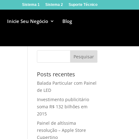
Sistema 1
Sistema 2
Suporte Técnico
Inicie Seu Negócio
Blog
Posts recentes
Balada Particular com Painel
de LED
Investimento publicitário
soma R$ 132 bilhões em
2015
Painel de altíssima
resolução – Apple Store
Cupertino