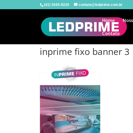
(41) 3045-9220
contato@ledprime.com.br
Home
Noss
Contato
inprime fixo banner 3