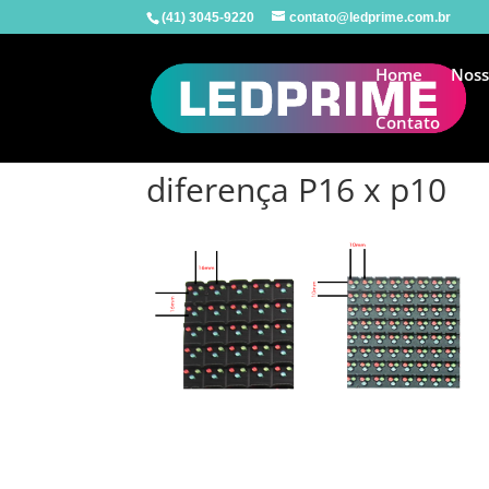
(41) 3045-9220
contato@ledprime.com.br
Home
Noss
Contato
diferença P16 x p10