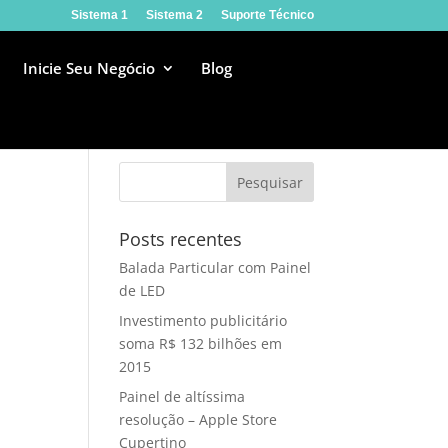
Sistema 1
Sistema 2
Suporte Técnico
Inicie Seu Negócio
Blog
Posts recentes
Balada Particular com Painel
de LED
Investimento publicitário
soma R$ 132 bilhões em
2015
Painel de altíssima
resolução – Apple Store
Cupertino