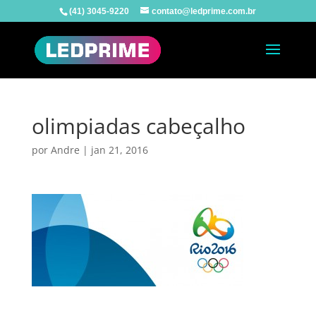
(41) 3045-9220
contato@ledprime.com.br
olimpiadas cabeçalho
por
Andre
|
jan 21, 2016