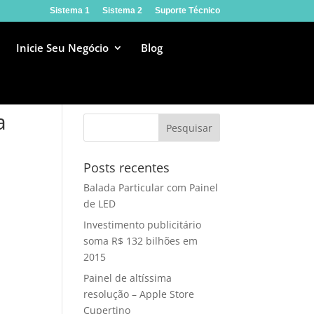
Sistema 1
Sistema 2
Suporte Técnico
Inicie Seu Negócio
Blog
a
Posts recentes
Balada Particular com Painel
de LED
Investimento publicitário
soma R$ 132 bilhões em
2015
Painel de altíssima
resolução – Apple Store
Cupertino