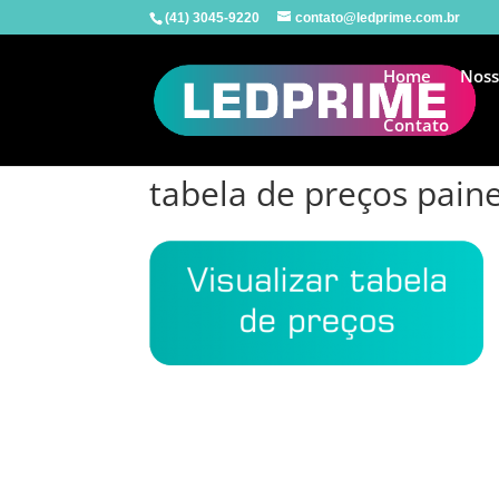
(41) 3045-9220
contato@ledprime.com.br
Home
Noss
Contato
tabela de preços pain