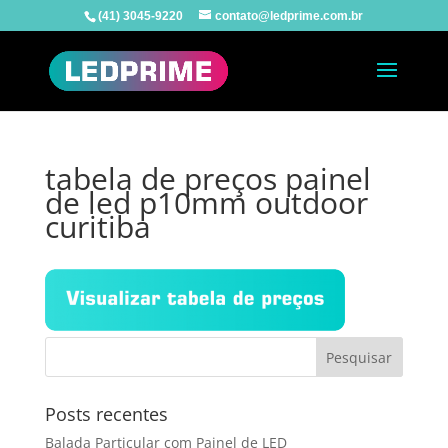
(41) 3045-9220
contato@ledprime.com.br
tabela de preços painel
de led p10mm outdoor
curitiba
Posts recentes
Balada Particular com Painel de LED