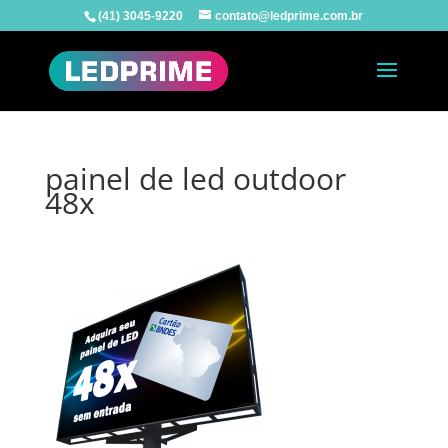
(41) 3045-9220
contato@ledprime.com.br
painel de led outdoor
48x