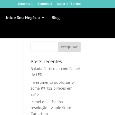
Sistema 1
Sistema 2
Suporte Técnico
Inicie Seu Negócio
Blog
Posts recentes
Balada Particular com Painel
de LED
Investimento publicitário
soma R$ 132 bilhões em
2015
Painel de altíssima
resolução – Apple Store
Cupertino