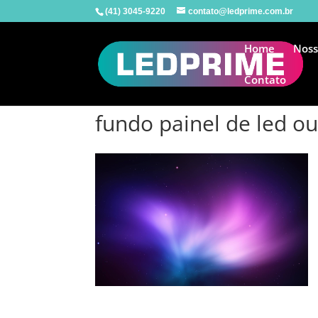
(41) 3045-9220
contato@ledprime.com.br
Home
Noss
Contato
fundo painel de led ou