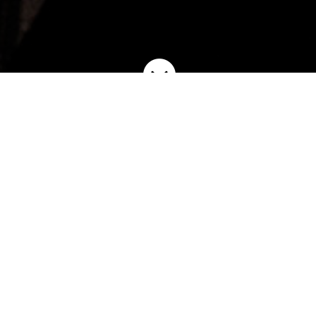

LUXURY
LIVING
Assista filmes ou simplesmente sua programação
favorita sentado em uma sala vip de primera classe
com sua família e amigos no conforto de sua própria
casa. Sem filas, sem chão grudento, sem o barulho